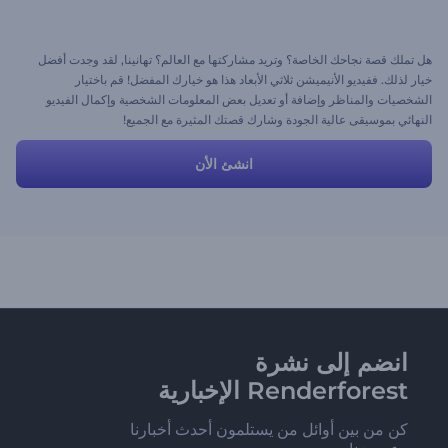
هل تملك قصة نجاحك الخاصة؟ وتريد مشاركتها مع العالم؟ تهانينا, لقد وجدت أفضل
خيار لذلك. ففيديو الأنيميشن ثلاثي الأبعاد هذا هو خيارك المفضل! قم باختيار
الشخصيات والمناظر وإضافة أو تعديل بعض المعلومات الشخصية وإكمال الفيديو
النهائي بموسيقى عالية الجودة وشارك قصتك المثيرة مع الجميع!
انشئ الأن
انضم إلى نشرة
Renderforest الإخبارية
كن من بين أوائل من يستلمون أحدث أخبارنا