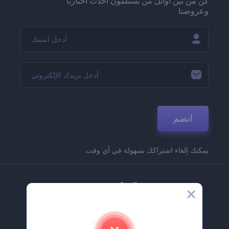
كن من بين أوائل من يستلمون أحدث أخبارنا
وعروضنا
انضم
يمكنك إلغاء اشتراكك بسهولة في أي وقت.
الشركة
حولنا
اتصل بنا