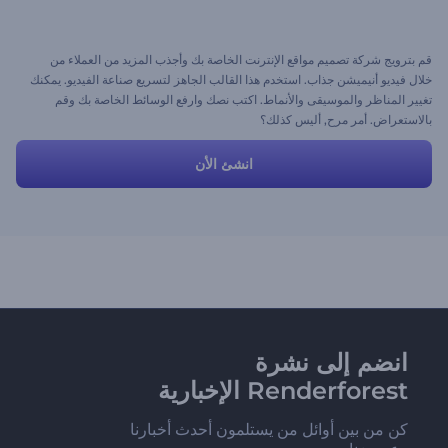
قم بترويج شركة تصميم مواقع الإنترنت الخاصة بك وأجذب المزيد من العملاء من
خلال فيديو أنيميشن جذاب. استخدم هذا القالب الجاهز لتسريع صناعة الفيديو. يمكنك
تغيير المناظر والموسيقى والأنماط. اكتب نصك وارفع الوسائط الخاصة بك وقم
بالاستعراض. أمر مرح, أليس كذلك؟
انشئ الأن
انضم إلى نشرة
Renderforest الإخبارية
كن من بين أوائل من يستلمون أحدث أخبارنا