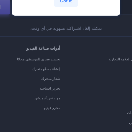
Got it
ا
يمكنك إلغاء اشتراكك بسهولة في أي وقت.
أدوات صناعة الفيديو
لعلامة التجارية
تجسيد بصري للموسيقى مجانًا
إنشاء مقطع متحرك
شعار متحرك
تحرير افتتاحية
مولد نص أنيميشن
محرر فيديو
ات
ي