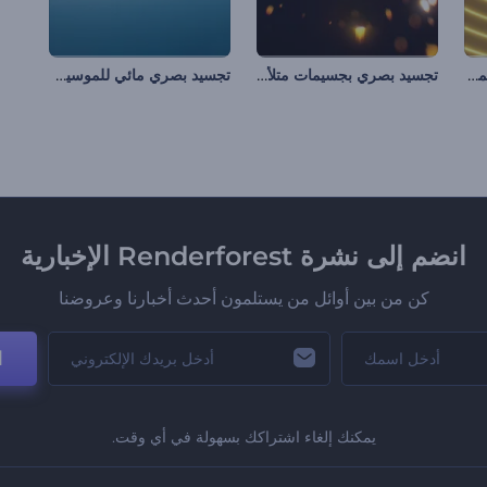
تجسيد بصري بالإيقاعات المموجة
تجسيد بصري بجسيمات متلألئة
تجسيد بصري مائي للموسيقى
انضم إلى نشرة Renderforest الإخبارية
كن من بين أوائل من يستلمون أحدث أخبارنا وعروضنا
ا
يمكنك إلغاء اشتراكك بسهولة في أي وقت.