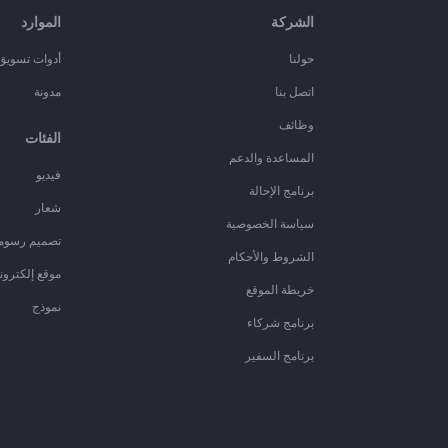
الشركة
الموارد
حولنا
أدوات تسويق ا
اتصل بنا
مدونة
وظائف
الفئات
المساعدة والدعم
فيديو
برنامج الإحالة
شعار
سياسة الخصوصية
تصميم رسوم
الشروط والأحكام
موقع إلكترون
خريطة الموقع
نموذج
برنامج شركاء
برنامج السفير