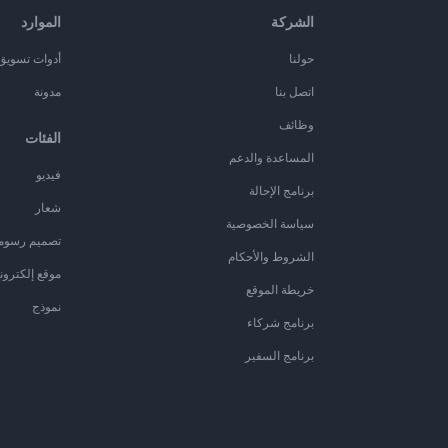
الشركة
الموارد
حولنا
أدوات تسويق ا
اتصل بنا
مدونة
وظائف
الفئات
المساعدة والدعم
فيديو
برنامج الإحالة
شعار
سياسة الخصوصية
تصميم رسوم
الشروط والأحكام
موقع إلكترون
خريطة الموقع
نموذج
برنامج شركاء
برنامج السفير