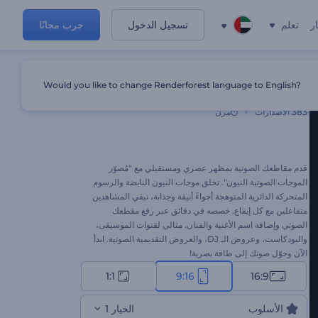
ر
تعلم
تسجيل الدخول
جرب مجانًا
Would you like to change Renderforest language to English?
مُعاين الأمواج الصوتية نيون
383
الاصدارات
مرن
قدم مقاطعك الصوتية بمظهر عصري ومستقبلي مع "مُصوّر
الموجات الصوتية النيون". تخلق موجات النيون النابضة والرسوم
المتحركة الدائرية المتوهجة أجواءً أنيقة وجذابة، تبقي المشاهدين
متفاعلين مع كل إيقاع. خصصه في دقائق عبر رفع مقطعك
الصوتي وإضافة اسم الأغنية والفنان. مثالي لقنوات الموسيقى،
والبودكاست، وعروض الـ DJ، والعروض التقديمية الصوتية. ابدأ
الآن وحوّل صوتك إلى طاقة بصرية!
1:1
9:16
16:9
الأسلوب
الخيار 1