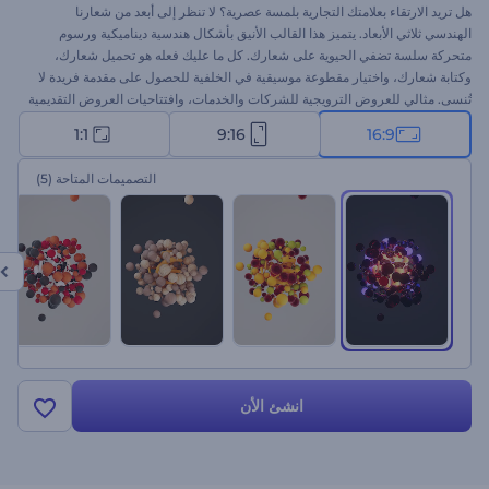
هل تريد الارتقاء بعلامتك التجارية بلمسة عصرية؟ لا تنظر إلى أبعد من شعارنا
الهندسي ثلاثي الأبعاد. يتميز هذا القالب الأنيق بأشكال هندسية ديناميكية ورسوم
متحركة سلسة تضفي الحيوية على شعارك. كل ما عليك فعله هو تحميل شعارك،
وكتابة شعارك، واختيار مقطوعة موسيقية في الخلفية للحصول على مقدمة فريدة لا
تُنسى. مثالي للعروض الترويجية للشركات والخدمات، وافتتاحيات العروض التقديمية
الإبداعية، ومقدمات أو نهايات القنوات، والمزيد. أنشئ الآن وأبهر جمهورك!
1:1
9:16
16:9
التصميمات المتاحة
(5)
انشئ الأن