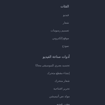
الفئات
فيديو
شعار
تصميم رسومات
موقع إلكتروني
نموذج
أدوات صناعة الفيديو
تجسيد بصري للموسيقى مجانًا
إنشاء مقطع متحرك
شعار متحرك
تحرير افتتاحية
مولد نص أنيميشن
محرر فيديو