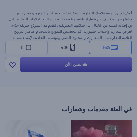
أضف الإثارة لهوية علامتك التجارية باستخدام افتتاحية التنين المتوهج، تمتاز بتنين
ساطع يدور ويكشف عن شعارك بأناقة منقطعة النظير. مثالية للعلامات التجارية التي
تود إضافة لمسة من الخيال إلى حملاتهم التسويقية، ليقدم هذا النموذج طريقة جذابة
لعرض شعارك واجتذاب جمهورك. قم بتخصيص النموذج باستخدام عناصر الترويج
للعلامة التجارية مثل الشعارات والمحتوى النصي وموسيقى الخلفية، لإنشاء مقدمة
جذابة. ابدأ الآن!
1:1
9:16
16:9
انشئ الأن
في الفئة
مقدمات وشعارات