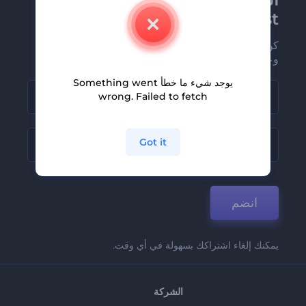
Renderforest الإخبارية
كن من بين أوائل من يستلمون أحدث أخبارنا
وعروضنا
يوجد شيء ما خطأ Something went
wrong. Failed to fetch
Got it
انضم
يمكنك إلغاء اشتراكك بسهولة في أي وقت.
الشركة