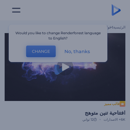
الرئيسية
قوالب
افتتاحية تنين متوهج
Would you like to change Renderforest language
to English?
No, thanks
CHANGE
قالب مميز
افتتاحية تنين متوهج
6K+
الاصدارات
12 ثواني