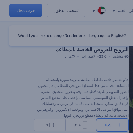
ر
تعلم
تسجيل الدخول
جرب مجانًا
Would you like to change Renderforest language to English?
قالب مميز
الترويج للعروض الخاصة بالمطاعم
40
مشاهد
23K+
الاصدارات
مرن
قدّم عناصر قائمة طعامك الخاصة بطريقة مميزة باستخدام
المشاهد الجذابة من هذا المقطع الترويجي للمطاعم. قم بتحميل
الصور الشهية واللذيذة لأطباقك، وقم بتحرير المحتوى النصي،
واختر المقطع الموسيقي المناسب واحصل على مقطع الفيديو
في دقائق. يمكن استخدامه على قناتك في يوتيوب، وحساباتك
على مواقع التواصل الاجتماعي، وموقعك الإلكتروني، وغيرهم من
الاستخدامات. قم بإنشاء مقطع ترويجي اليوم!
1:1
9:16
16:9