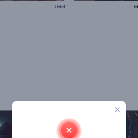
Uziel
M