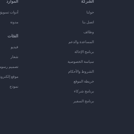
الشركة
الموارد
حولنا
أدوات تسويق ا
اتصل بنا
مدونة
وظائف
الفئات
المساعدة والدعم
فيديو
برنامج الإحالة
شعار
سياسة الخصوصية
تصميم رسوم
الشروط والأحكام
موقع إلكترون
خريطة الموقع
نموذج
برنامج شركاء
برنامج السفير