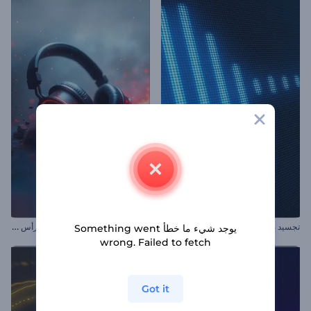
ت
جسيد بصري للموسيقى على شاشة LCD
ت
جسيد بصري للموسيقى بسماعة رأس إيقاعية
يوجد شيء ما خطأ Something went
wrong. Failed to fetch
Got it