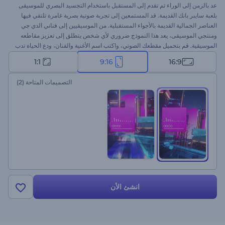
عد بالزمن إلى الوراء ثم تقدم إلى المستقبل باستخدام التجسيد البصري للموسيقى
بلعبة سايبر بانك القديمة. قد المستمعين إلى تجربة صوتية بصرية غامرة تلتقي فيها
العناصر الجمالية القديمة بالأجواء المستقبلية. من الموسيقيين إلى فناني الدي جي
ومنتجي الموسيقى، يعد هذا النموذج ضروري لأي شخص يتطلق إلى تعزيز مقاطعه
الموسيقية. قم بتحميل مقطعك الصوتي، واكتب اسم الأغنية والفنان، ودع الحياة تدب
في موسيقاك بهذا التجسيد البصري. ابدأ الآن واصطحب جمهورك في رحلة عبر
1:1
9:16
16:9
الزمن والمكان!
التصميمات المتاحة
(2)
انشئ الأن