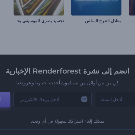
تجسيد بصري بأسلاك نيون نفقية
تجسيد بصري للموسيقى بحلقات السقوط
معادل التدرج السلس
انضم إلى نشرة Renderforest الإخبارية
كن من بين أوائل من يستلمون أحدث أخبارنا وعروضنا
ا
يمكنك إلغاء اشتراكك بسهولة في أي وقت.