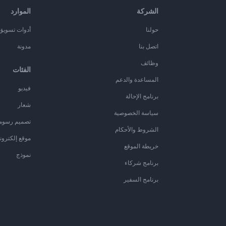
الشركة
الموارد
حولنا
أدوات تسويق ا
اتصل بنا
مدونة
وظائف
الفئات
المساعدة والدعم
فيديو
برنامج الإحالة
شعار
سياسة الخصوصية
تصميم رسوم
الشروط والأحكام
موقع إلكترون
خريطة الموقع
نموذج
برنامج شركاء
برنامج السفير