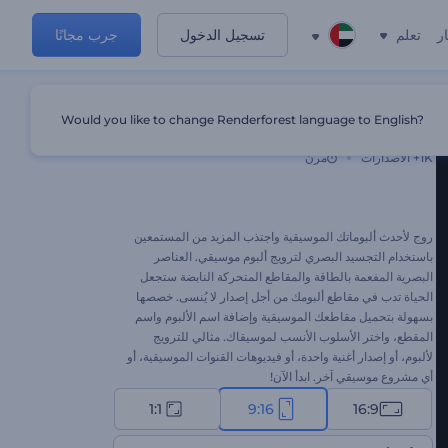
ر
تعلم
تسجيل الدخول
جرب مجانًا
Would you like to change Renderforest language to English?
تجسيد بصري لترويج ألبوم موسيقي
1K+
الاصدارات
مرن
روج لأحدث ألبوماتك الموسيقية واجتذب المزيد من المستمعين
باستخدام التجسيد البصري لترويج ألبوم موسيقي. العناصر
البصرية المفعمة بالطاقة والمقاطع المتحركة النابضة ستجعل
الحياة تدب في مقاطع ألبومك من أجل إصدار لا يُنسى. خصصها
بسهولة بتحميل مقاطعك الموسيقية وإضافة اسم الألبوم واسم
المقطع، واختر الأسلوب الأنسب لموسيقاك. مثالي للترويج
لألبوم، أو إصدار أغنية واحدة، أو فيديوهات القنوات الموسيقية، أو
أي مشروع موسيقي آخر. ابدأ الآن!
1:1
9:16
16:9