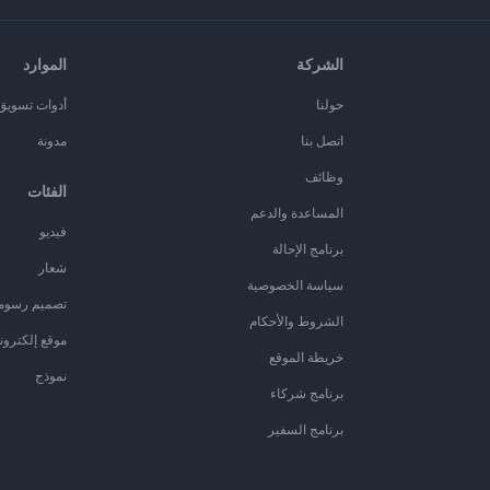
الشركة
الموارد
حولنا
أدوات تسويق ا
اتصل بنا
مدونة
وظائف
الفئات
المساعدة والدعم
فيديو
برنامج الإحالة
شعار
سياسة الخصوصية
تصميم رسوم
الشروط والأحكام
موقع إلكترون
خريطة الموقع
نموذج
برنامج شركاء
برنامج السفير