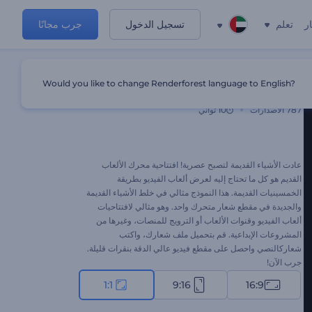
ر
تعلم
تسجيل الدخول
جرب مجانًا
Would you like to change Renderforest language to English?
افتتاحية محرك الألعاب القديم
787
الاصدارات
10 ثواني
عادت الأشياء القديمة لتصبح عصرية! افتتاحية محرك الألعاب
القديم هو كل ما تحتاج إليه لعرض ألعاب الفيديو بطريقة
الخمسينيات القديمة. هذا النموذج مثالي في خلط الأشياء القديمة
والجديدة في مقطع شعار متحرك واحد. وهو مثالي لافتتاحيات
ألعاب الفيديو وقنوات الألعاب أو الترويج للمنصات، وغيرها من
المشروعات الإبداعية. قم بتحميل ملف شعارك، واكتب
شعاركالنصي واحصل على مقطع فيديو عالي الدقة بنقرات قليلة.
جرب الآن!
1:1
9:16
16:9