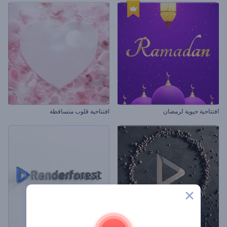
افتتاحية حيوية لرمضان
افتتاحية قلوب متساقطة