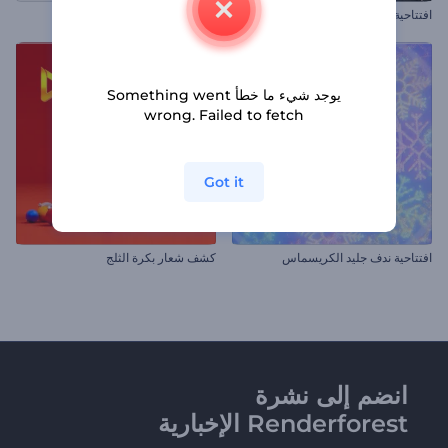
افتتاحية جاذبية الأحجار
شعار اللمعان الأنيق الملهم
يوجد شيء ما خطأ Something went
wrong. Failed to fetch
Got it
افتتاحية ندف جليد الكريسماس
كشف شعار بكرة الثلج
انضم إلى نشرة
Renderforest الإخبارية