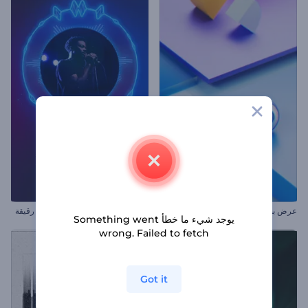
عرض بصري موسيقي بعناصر متحركة
تجسيد بصري للموسيقى بإيقاعات رقيقة
يوجد شيء ما خطأ Something went
wrong. Failed to fetch
Got it