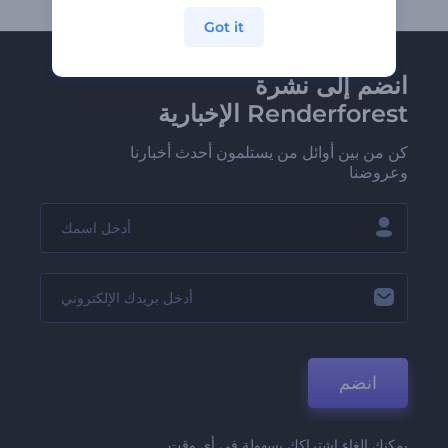
Got it
انضم إلى نشرة
Renderforest الإخبارية
كن من بين أوائل من يستلمون أحدث أخبارنا
وعروضنا
انضم
يمكنك إلغاء اشتراكك بسهولة في أي وقت.