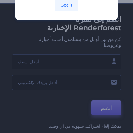
Got it
انضم إلى نشرة
Renderforest الإخبارية
كن من بين أوائل من يستلمون أحدث أخبارنا
وعروضنا
انضم
يمكنك إلغاء اشتراكك بسهولة في أي وقت.