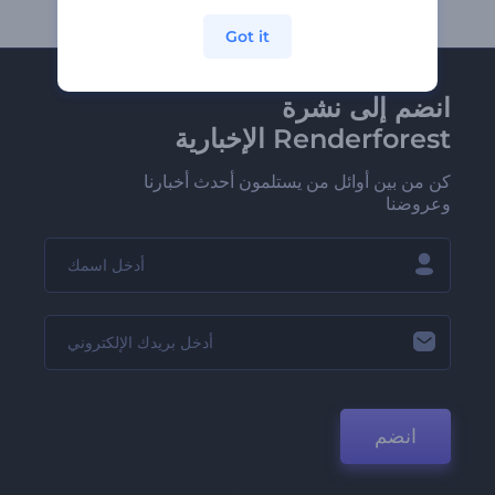
Got it
انضم إلى نشرة
Renderforest الإخبارية
كن من بين أوائل من يستلمون أحدث أخبارنا
وعروضنا
انضم