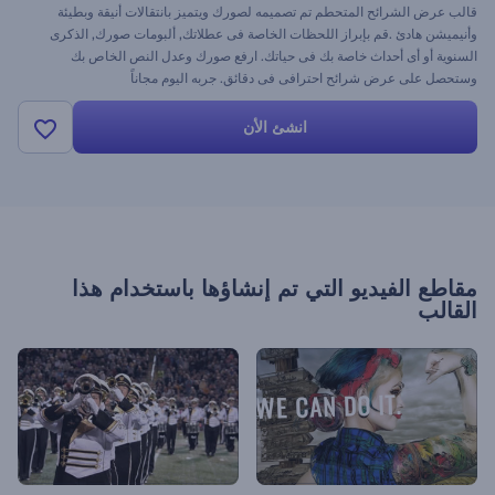
قالب عرض الشرائح المتحطم تم تصميمه لصورك ويتميز بانتقالات أنيقة وبطيئة
وأنيميشن هادئ .قم بإبراز اللحظات الخاصة فى عطلاتك, ألبومات صورك, الذكرى
السنوية أو أى أحداث خاصة بك فى حياتك. ارفع صورك وعدل النص الخاص بك
وستحصل على عرض شرائح احترافى فى دقائق. جربه اليوم مجاناً
انشئ الأن
مقاطع الفيديو التي تم إنشاؤها باستخدام هذا
القالب