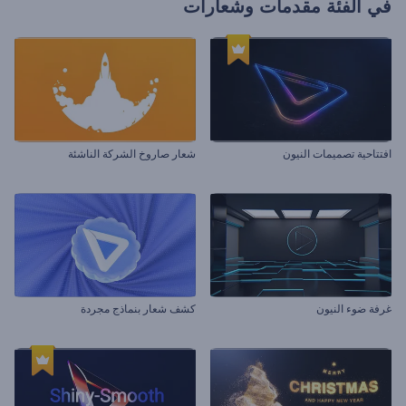
في الفئة
مقدمات وشعارات
افتتاحية تصميمات النيون
شعار صاروخ الشركة الناشئة
غرفة ضوء النيون
كشف شعار بنماذج مجردة