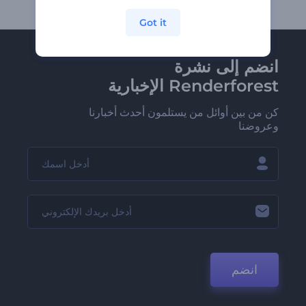
Got it
انضم إلى نشرة
Renderforest الإخبارية
كن من بين أوائل من يستلمون أحدث أخبارنا
وعروضنا
انضم