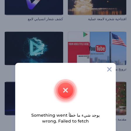
افتتاحية شجرة لامعة عملية
كشف شعار انسيابي لامع
ترويج يوتيوب
شعار ضربة النيون
يوجد شيء ما خطأ Something went
مقدمة عن معجزة كرة الثلج
الكشف عن شعار الانفجار الكوني
wrong. Failed to fetch