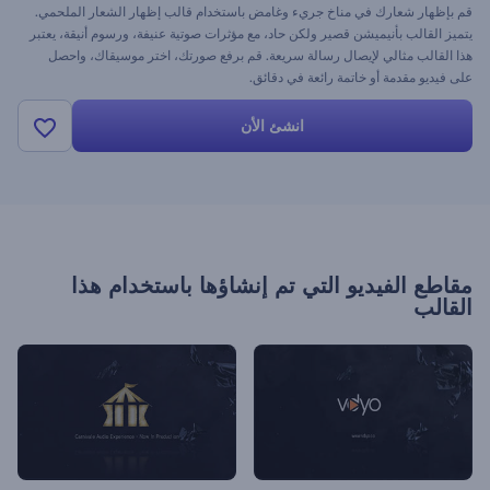
قم بإظهار شعارك في مناخ جريء وغامض باستخدام قالب إظهار الشعار الملحمي.
يتميز القالب بأنيميشن قصير ولكن حاد، مع مؤثرات صوتية عنيفة، ورسوم أنيقة، يعتبر
هذا القالب مثالي لإيصال رسالة سريعة. قم برفع صورتك، اختر موسيقاك، واحصل
على فيديو مقدمة أو خاتمة رائعة في دقائق.
انشئ الأن
مقاطع الفيديو التي تم إنشاؤها باستخدام هذا
القالب