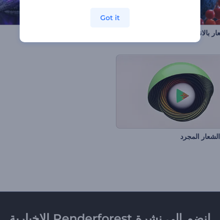
Got it
 بالانقسام الخلوي
كشف شعار بالأثار البركانية
لشعار المجرد
انضم إلى نشرة Renderforest الإخبارية