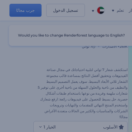
ر
تعلم
تسجيل الدخول
جرب مجانًا
Would you like to change Renderforest language to English?
مجموعة الشعار ثلاثي الأبعاد البسيط
261K+
الاصدارات
7 ثواني
استكشف شعار 7 ثواني لتلبية احتياجاتك في مجال صناعة
الفيديوهات وتحقيق أفضل النتائج بمساعدة قالب مجموعة
الشعار ثلاثي الأبعاد البسيط. سوف يعمل التصميم البسيط
والنظيف من ناحية والحلول السهلة من ناحية أخرى على توفير 5
شعارات ملهمة وفريدة من نوعها باستخدام طبقات أشكال
حصرية. حل بسيط للحصول على فيديوهات رائعة: ارفع شعارك
واستخدم المنتج النهائي للمقدمات والنهايات وترويجات
الشركات والمناسبات والكثير من الحالات متعددة الأغراض
مجانًا!
الأسلوب
الخيار 1