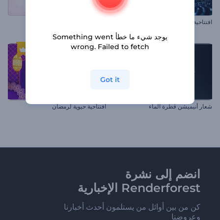
افتتاحية النجوم المشتعلة
أنيميشن الشعار ثلاثي الأبعاد
يوجد شيء ما خطأ Something went
wrong. Failed to fetch
Got it
شعار أنيميشن قطرة الماء
افتتاحية حيوية لرمضان
انضم إلى نشرة
Renderforest الإخبارية
كن من بين أوائل من يستلمون أحدث أخبارنا
وعروضنا