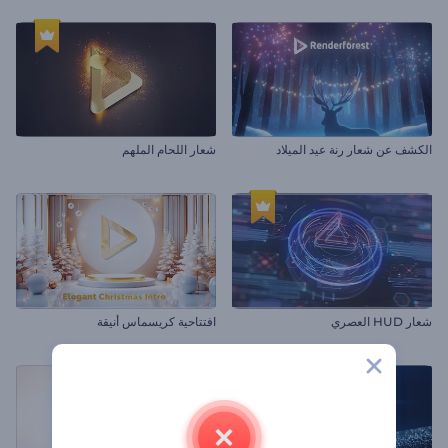
الكشف عن شعار رنة عيد الميلاد
شعار اللحام الملهم
شعار HUD العصري
افتتاحية كريسماس أنيقة