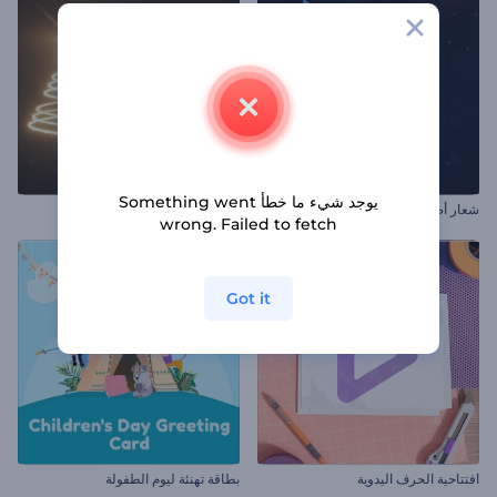
يوجد شيء ما خطأ Something went
شعار أضواء النجوم المهتزة
مقدمة عيد الميلاد المتلألئة
wrong. Failed to fetch
Got it
افتتاحية الحرف اليدوية
بطاقة تهنئة ليوم الطفولة