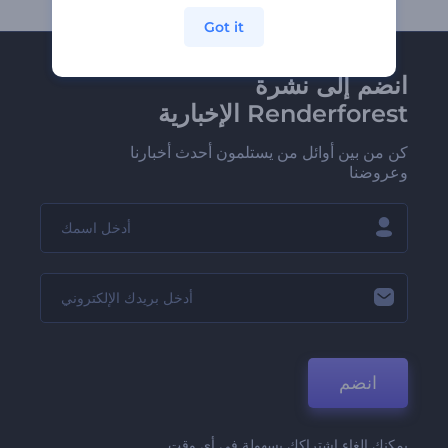
Got it
انضم إلى نشرة
Renderforest الإخبارية
كن من بين أوائل من يستلمون أحدث أخبارنا
وعروضنا
انضم
يمكنك إلغاء اشتراكك بسهولة في أي وقت.