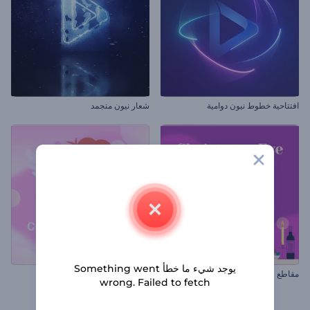
افتتاحية خطوط نيون دوامية
شعار نيون متجمد
يوجد شيء ما خطأ Something went
مقاطع ليلة الكريسماس
افتتاحية سهم حب كيوبيد
wrong. Failed to fetch