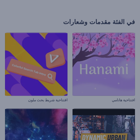
في الفئة
مقدمات وشعارات
افتتاحية هانامي
افتتاحية شريط بحث ملون