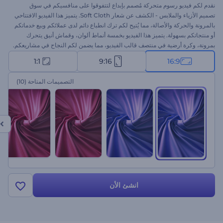
نقدم لكم فيديو رسوم متحركة مُصمم بإبداع لتتفوقوا على منافسيكم في سوق
تصميم الأزياء والملابس - الكشف عن شعار Soft Cloth. يتميز هذا الفيديو الافتتاحي
بالمرونة والحركة والأصالة، مما يُتيح لكم ترك انطباع دائم لدى عملائكم وبيع خدماتكم
أو منتجاتكم بسهولة. يتميز هذا الفيديو بخمسة أنماط ألوان، وقماش أنيق يتحرك
بمرونة، وكرة أرضية في منتصف قالب الفيديو، مما يضمن لكم النجاح في مشاريعكم.
مثالي لاستوديوهات الخياطة، وماركات ملابس الموضة، وخدمات التصميم الشخصي،
1:1
9:16
16:9
وغيرها الكثير من المشاريع ذات الصلة. جرّبوه الآن!
التصميمات المتاحة
(10)
انشئ الأن