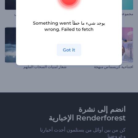
مجموعة شعارات الأنيميشن البسيطة
الكشف عن شعار الضوء السينمائي
يوجد شيء ما خطأ Something went
wrong. Failed to fetch
Got it
افتتاحية كريسماس مبهجة
شعار أمنيات السحاب الملهم
انضم إلى نشرة
Renderforest الإخبارية
كن من بين أوائل من يستلمون أحدث أخبارنا
وعروضنا