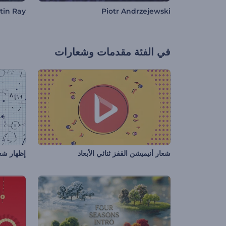
tin Ray
Piotr Andrzejewski
في الفئة
مقدمات وشعارات
شعار أنيميشن القفز ثنائي الأبعاد
إظهار شع