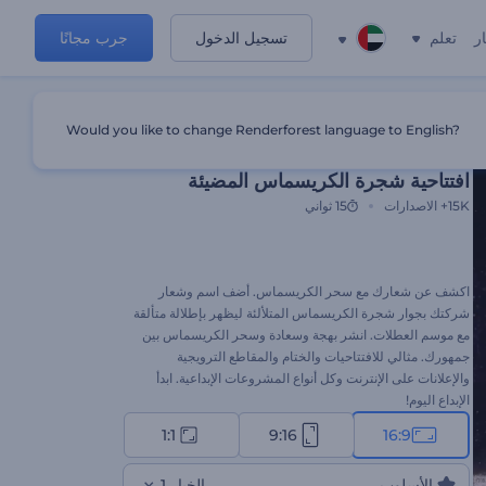
ر
تعلم
تسجيل الدخول
جرب مجانًا
Would you like to change Renderforest language to English?
قالب مميز
افتتاحية شجرة الكريسماس المضيئة
15K+
الاصدارات
15 ثواني
اكشف عن شعارك مع سحر الكريسماس. أضف اسم وشعار
شركتك بجوار شجرة الكريسماس المتلألئة ليظهر بإطلالة متألقة
مع موسم العطلات. انشر بهجة وسعادة وسحر الكريسماس بين
جمهورك. مثالي للافتتاحيات والختام والمقاطع الترويجية
والإعلانات على الإنترنت وكل أنواع المشروعات الإبداعية. ابدأ
الإبداع اليوم!
1:1
9:16
16:9
الأسلوب
الخيار 1