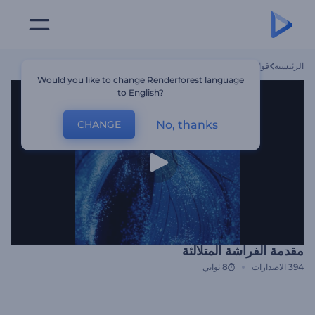
الرئيسية
قوالب
مقدمة الفراشة المتلألئة
Would you like to change Renderforest language
to English?
No, thanks
CHANGE
مقدمة الفراشة المتلألئة
394
الاصدارات
8 ثواني