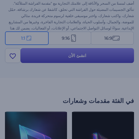
أضف لمسةً من السحر والأناقة إلى علامتك التجارية مع "مقدمة الفراشة المتلألئة".
تتألق الجسيمات المضيئة حول الفراشة التي تحلق، كاشفةً عن شعارك برشاقة. حمّل
شعارك، واكتب شعارك، واختر موسيقى خلفية لرسوم متحركة فريدة. مثالي
للموضة، والجمال، وأسلوب الحياة، والعلامات التجارية الفاخرة، وغيرها من المشاريع
الإبداعية. سواءً لوسائل التواصل الاجتماعي، أو الإعلانات، أو الفعاليات، يضمن لك هذا
القالب إبراز علامتك التجارية. جرّبه الآن!
1:1
9:16
16:9
انشئ الأن
في الفئة
مقدمات وشعارات