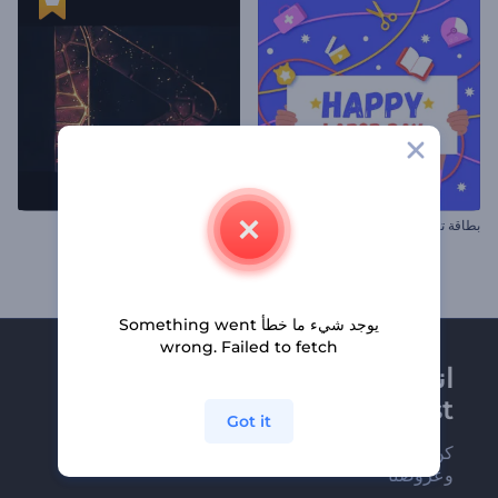
بطاقة تهنئة عيد العمال
افتتاحية جسيمات لهب لامعة
يوجد شيء ما خطأ Something went
wrong. Failed to fetch
انضم إلى نشرة
Renderforest الإخبارية
Got it
كن من بين أوائل من يستلمون أحدث أخبارنا
وعروضنا