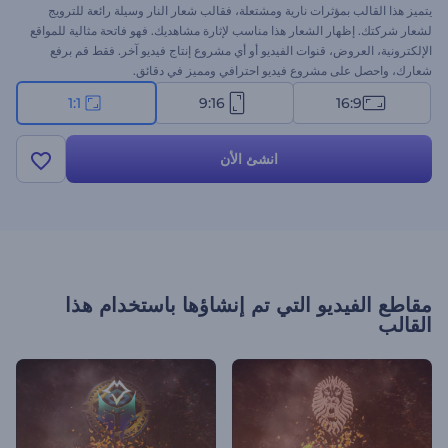
يتميز هذا القالب بمؤثرات نارية ومشتعلة، فقالب شعار النار وسيلة رائعة للترويج
لشعار شركتك. إظهار الشعار هذا مناسب لإثارة مشاهديك. فهو فاتحة مثالية للمواقع
الإلكترونية، العروض، قنوات الفيديو أو أي مشروع إنتاج فيديو آخر. فقط قم برفع
شعارك، واحصل على مشروع فيديو احترافي ومميز في دقائق.
1:1
9:16
16:9
انشئ الأن
مقاطع الفيديو التي تم إنشاؤها باستخدام هذا
القالب