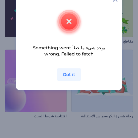
مقاطع يوم القديس باتريك
شعار بأشكال متحولة
يوجد شيء ما خطأ Something went
wrong. Failed to fetch
Got it
رحلة شجرة الكريسماس الاحتفالية
افتتاحية شريط البحث