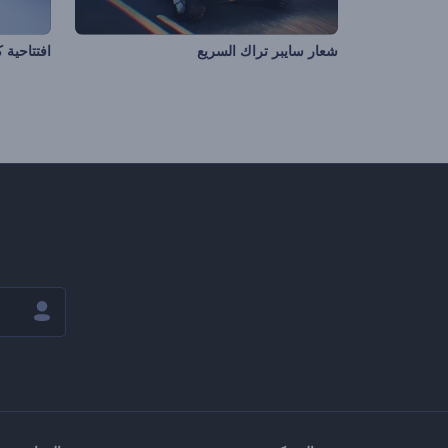
شعار سايبر تراك السريع
افتتاحية 