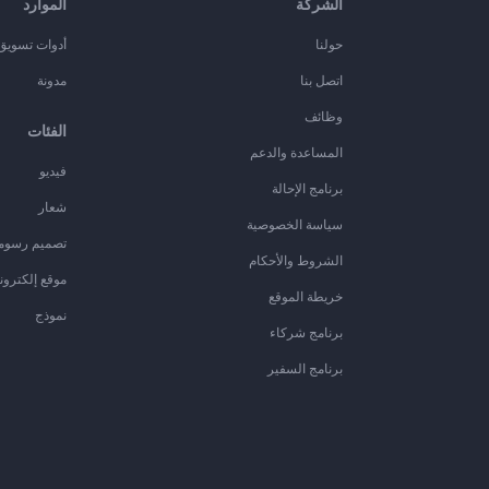
الشركة
الموارد
حولنا
أدوات تسويق ا
اتصل بنا
مدونة
وظائف
الفئات
المساعدة والدعم
فيديو
برنامج الإحالة
شعار
سياسة الخصوصية
تصميم رسوم
الشروط والأحكام
موقع إلكترون
خريطة الموقع
نموذج
برنامج شركاء
برنامج السفير