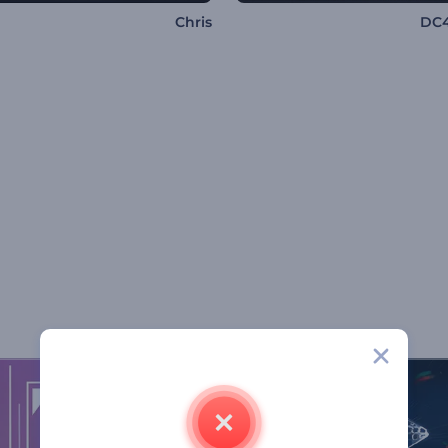
Chris
DC