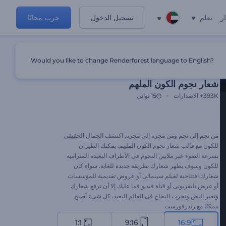
ر
تعلم
تسجيل الدخول
جرب مجانًا
Would you like to change Renderforest language to English?
قالب مميز
شعار نجوم الكون الملهم
393K+
الاصدارات
15 ثواني
من نجم إلى نجم ومن مجرة إلى مجرة, اكتشف الجمال الحقيقى
للكون مع قالب شعار نجوم الكون الملهم. يمكنك الطيران
بسرعة الضوء عبر ملايين النجوم فى الأطراف البعيدة المترامية
للكون وسوف يظهر شعارك بطريقة جديدة للغاية. سواء كان
شعارك افتتاحية لفيلم سينمائى أو عروض تقديمية للمؤسسات
أو عرض تليفزيونى أو قناة فيديو فما عليك إلا أن ترفع شعارك
وتغير النص وتجرب النجاح فى العالم البعيد. كل شىء أصبح
ممكنًا مع رندرفورست
1:1
9:16
16:9