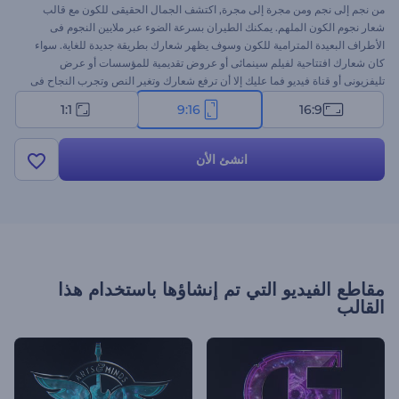
من نجم إلى نجم ومن مجرة إلى مجرة, اكتشف الجمال الحقيقى للكون مع قالب
شعار نجوم الكون الملهم. يمكنك الطيران بسرعة الضوء عبر ملايين النجوم فى
الأطراف البعيدة المترامية للكون وسوف يظهر شعارك بطريقة جديدة للغاية. سواء
كان شعارك افتتاحية لفيلم سينمائى أو عروض تقديمية للمؤسسات أو عرض
تليفزيونى أو قناة فيديو فما عليك إلا أن ترفع شعارك وتغير النص وتجرب النجاح فى
العالم البعيد. كل شىء أصبح ممكنًا مع رندرفورست
1:1
9:16
16:9
انشئ الأن
مقاطع الفيديو التي تم إنشاؤها باستخدام هذا
القالب