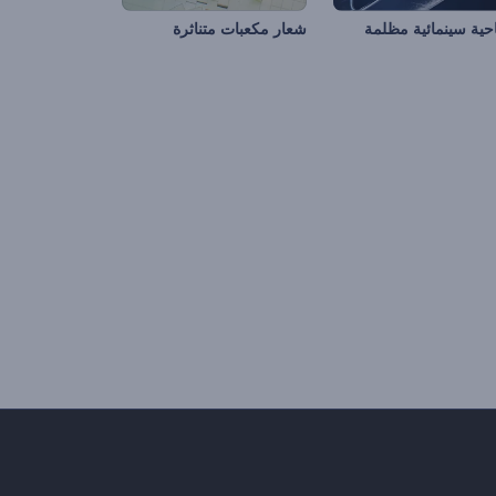
احية سينمائية مظلمة
شعار مكعبات متناثرة