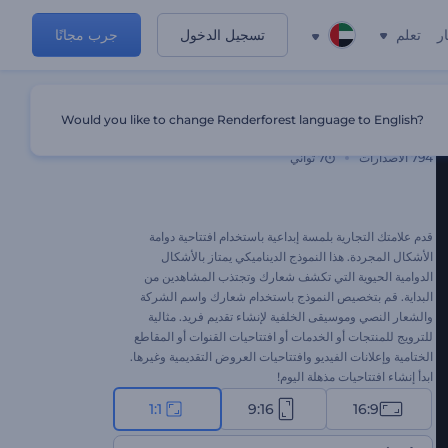
ر
تعلم
تسجيل الدخول
جرب مجانًا
Would you like to change Renderforest language to English?
افتتاحية دوامة أشكال مجردة
794
الاصدارات
7 ثواني
قدم علامتك التجارية بلمسة إبداعية باستخدام افتتاحية دوامة
الأشكال المجردة. هذا النموذج الديناميكي يمتاز بالأشكال
الدوامية الحيوية التي تكشف شعارك وتجتذب المشاهدين من
البداية. قم بتخصيص النموذج باستخدام شعارك واسم الشركة
والشعار النصي وموسيقى الخلفية لإنشاء تقديم فريد. مثالية
للترويج للمنتجات أو الخدمات أو افتتاحيات القنوات أو المقاطع
الختامية وإعلانات الفيديو وافتتاحيات العروض التقديمية وغيرها.
ابدأ إنشاء افتتاحيات مذهلة اليوم!
1:1
9:16
16:9