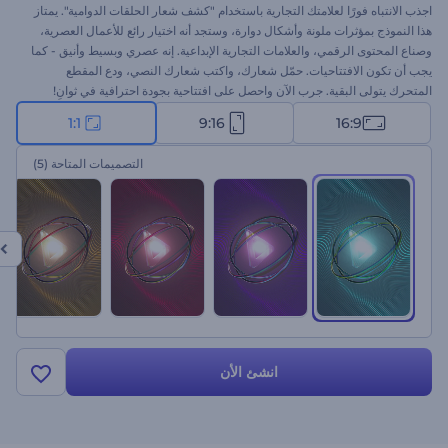
اجذب الانتباه فورًا لعلامتك التجارية باستخدام "كشف شعار الحلقات الدوامية". يمتاز
هذا النموذج بمؤثرات ملونة وأشكال دوارة، وستجد أنه اختيار رائع للأعمال العصرية،
وصناع المحتوى الرقمي، والعلامات التجارية الإبداعية. إنه عصري وبسيط وأنيق - كما
يجب أن تكون الافتتاحيات. حمّل شعارك، واكتب شعارك النصي، ودع المقطع
المتحرك يتولى البقية. جرب الآن واحصل على افتتاحية بجودة احترافية في ثوانِ!
1:1
9:16
16:9
التصميمات المتاحة
(5)
انشئ الأن