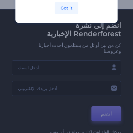
Got it
انضم إلى نشرة
Renderforest الإخبارية
كن من بين أوائل من يستلمون أحدث أخبارنا
وعروضنا
انضم
يمكنك إلغاء اشتراكك بسهولة في أي وقت.