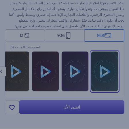
اجذب الانتباه فورًا لعلامتك التجارية باستخدام "كشف شعار الحلقات الدوامية". يمتاز
هذا النموذج بمؤثرات ملونة وأشكال دوارة، وستجد أنه اختيار رائع للأعمال العصرية،
وصناع المحتوى الرقمي، والعلامات التجارية الإبداعية. إنه عصري وبسيط وأنيق - كما
يجب أن تكون الافتتاحيات. حمّل شعارك، واكتب شعارك النصي، ودع المقطع
المتحرك يتولى البقية. جرب الآن واحصل على افتتاحية بجودة احترافية في ثوانِ!
1:1
9:16
16:9
التصميمات المتاحة
(5)
انشئ الأن