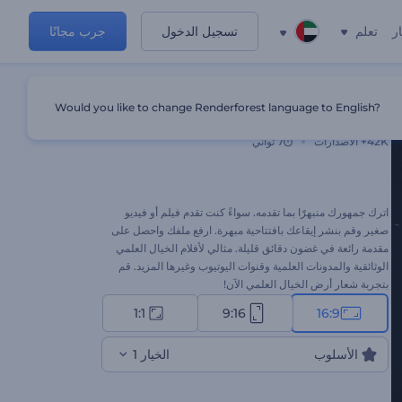
ر
تعلم
تسجيل الدخول
جرب مجانًا
Would you like to change Renderforest language to English?
شعار أرض الخيال العلمي
42K+
الاصدارات
7 ثواني
اترك جمهورك منبهرًَا بما تقدمه. سواءً كنت تقدم فيلم أو فيديو
صغير وقم بنشر إيقاعك بافتتاحية مبهرة. ارفع ملفك واحصل على
مقدمة رائعة في غضون دقائق قليلة. مثالي لأفلام الخيال العلمي
الوثائقية والمدونات العلمية وقنوات اليوتيوب وغيرها المزيد. قم
بتجربة شعار أرض الخيال العلمي الآن!
1:1
9:16
16:9
الأسلوب
الخيار 1