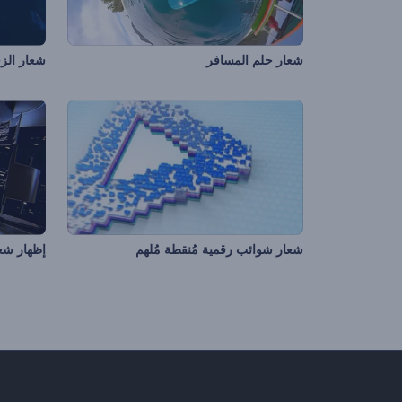
شعار حلم المسافر
شعار الزج
شعار شوائب رقمية مُنقطة مُلهم
إظهار شعا