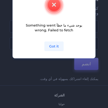
كن من بين أوائل من يستلمون أحدث أخبارنا
وعروضنا
يوجد شيء ما خطأ Something went
wrong. Failed to fetch
Got it
انضم
يمكنك إلغاء اشتراكك بسهولة في أي وقت.
الشركة
حولنا