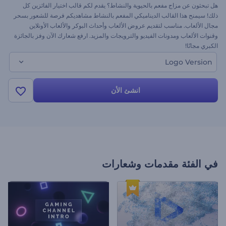
هل تبحثون عن مزاج مفعم بالحيوية والنشاط؟ يقدم لكم قالب اختيار الفائزين كل
ذلك! سيمنح هذا القالب الديناميكي المفعم بالنشاط مشاهديكم فرصة للشعور بسحر
مجال الألعاب. مناسب لتقديم عروض الألعاب وأحداث البوكر والألعاب الأونلاين
وقنوات الألعاب ومدونات الفيديو والترويجات والمزيد. ارفع شعارك الآن وفز بالجائزة
الكبري مجانًا!
Logo Version
انشئ الأن
في الفئة
مقدمات وشعارات