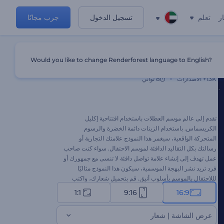
ر
تعلم
تسجيل الدخول
جرب مجانًا
Would you like to change Renderforest language to English?
افتتاحية اكليل الكريسماس
13K+
الاصدارات
8 ثواني
تقدم إلى عالم موسم العطلات باستخدام افتتاحية إكليل
الكريسماس. باستخدام الزينات دائمة الخضرة والرسوم
المتحركة الواقعية، سيغمر هذا النموذج علامتك التجارية أو
رسالتك بكل التقاليد الدافئة لموسم الاحتفال. سواء كنت صاحب
عمل تهدف إلى إنشاء علامة تواصل دافئة لا تنسى مع جمهورك أو
فرد تريد نشر البهجة الموسمية، سيكون هذا النموذج مثاليًا
لللاحتفال بالموسم بأسلوب أنيق. قم بتحميل شعارك، واكتب
رسالتك، وأضف المقطع الموسيقي المناسب للاحتفال، واحصل
1:1
9:16
16:9
على فيديو للعطلات بدقة عالية في دقائق. جرب الآن!
عرض الشاشة | شعار