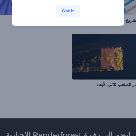
Got it
روع البناء
كشف شعار بنماذج مجردة
ر المكعب ثلاثي الأبعاد
انضم إلى نشرة Renderforest الإخبارية