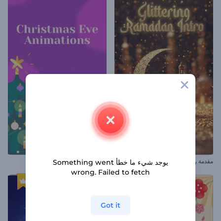
مقدمة رمضانية متألقة
مقاطع ليلة الكريسماس
يوجد شيء ما خطأ Something went
wrong. Failed to fetch
Got it