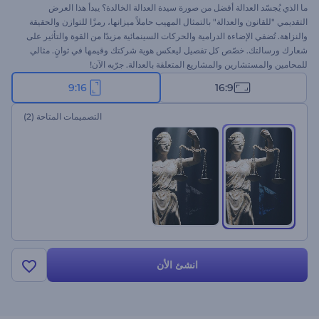
ما الذي يُجسّد العدالة أفضل من صورة سيدة العدالة الخالدة؟ يبدأ هذا العرض
التقديمي "للقانون والعدالة" بالتمثال المهيب حاملاً ميزانها، رمزًا للتوازن والحقيقة
والنزاهة. تُضفي الإضاءة الدرامية والحركات السينمائية مزيدًا من القوة والتأثير على
شعارك ورسالتك. خصّص كل تفصيل ليعكس هوية شركتك وقيمها في ثوانٍ. مثالي
للمحامين والمستشارين والمشاريع المتعلقة بالعدالة. جرّبه الآن!
9:16
16:9
التصميمات المتاحة
(2)
انشئ الأن