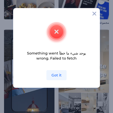
مجموعة أدوات إنستغرام ريلز
عرض أطباق قائمة المطعم
يوجد شيء ما خطأ Something went
wrong. Failed to fetch
Got it