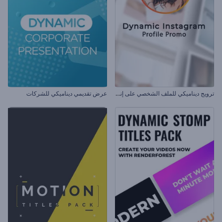
ت
رويج ديناميكي للملف الشخصي على إنستغرام
عرض تقديمي ديناميكي للشركات