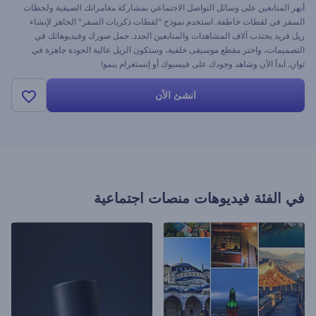
أبهر المتابعين على وسائل التواصل الاجتماعي بمشاركة مغامراتك الصيفية ولحظات
السفر في لقطات خاطفة. استخدم نموذج "لقطات ذكريات السفر" الجاهز لإنشاء
ريل فريد يجتذب آلاف المشاهدات والمتابعين الجدد. حمل صورك وفيديوهاتك في
التصميمات، واختر مقطع موسيقى خلفية، وستكون الريل عالية الجودة جاهزة في
ثوانِ. ابدأ الآن وشاهد وجودك على فيسبوك أو إنستغرام ينمو!
انشئ الأن
في الفئة
فيديوهات منصات اجتماعية