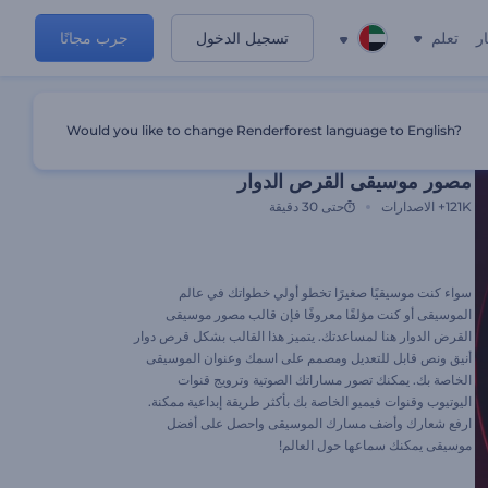
ر
تعلم
تسجيل الدخول
جرب مجانًا
Would you like to change Renderforest language to English?
قالب مميز
مصور موسيقى القرص الدوار
121K+
الاصدارات
حتى 30 دقيقة
سواء كنت موسيقيًا صغيرًا تخطو أولي خطواتك في عالم
الموسيقى أو كنت مؤلفًا معروفًا فإن قالب مصور موسيقى
القرض الدوار هنا لمساعدتك. يتميز هذا القالب بشكل قرص دوار
أنيق ونص قابل للتعديل ومصمم على اسمك وعنوان الموسيقى
الخاصة بك. يمكنك تصور مساراتك الصوتية وترويج قنوات
اليوتيوب وقنوات فيميو الخاصة بك بأكثر طريقة إبداعية ممكنة.
ارفع شعارك وأضف مسارك الموسيقى واحصل على أفضل
موسيقى يمكنك سماعها حول العالم!