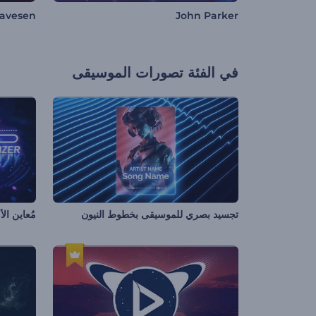
lavesen
John Parker
في الفئة
تصورات الموسيقى
تجسيد بصري للموسيقى بخطوط النيون
مُعاين ال