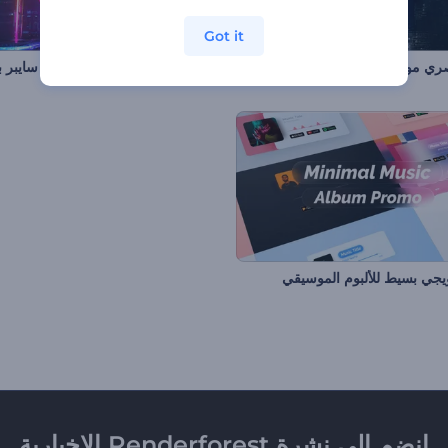
Got it
تجسيد بصري موسيقي بالجسيمات النابضة
ويجي بسيط للألبوم الموسيقي
انضم إلى نشرة Renderforest الإخبارية