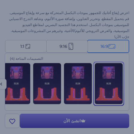
اعرض إيقاع أغانيك للجمهور بموجات البكسل المتحركة مع سرعة وإيقاع الموسيقى.
قم بتحميل المقطع، وتحرير العناوين، وإضافة صورة الألبوم، وشاهد التدرج الانسيابي
للموسيقى بموجات البكسل. استخدم هذا التجسيد البصريي لمقاطع الفيديو
الموسيقية، والعرض الترويجي للألبوم/الأغنية، وغيرهم من المشروعات الموسيقية.
جرّب الآن!
1:1
9:16
16:9
التصميمات المتاحة
(4)
انشئ الأن