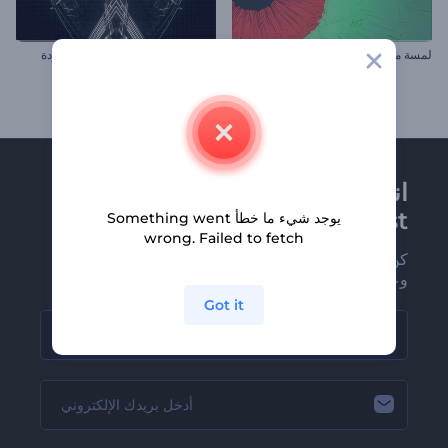
لمسة مصور الموسيقى
تجسيد بصري لإيقاعات تكنو المجردة
انضم إلى نشرة
Renderforest الإخبارية
يوجد شيء ما خطأ Something went
wrong. Failed to fetch
كن من بين أوائل من يستلمون أحدث أخبارنا
وعروضنا
Got it