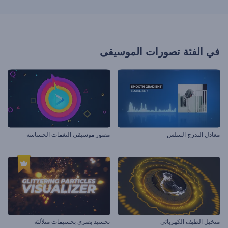
في الفئة
تصورات الموسيقى
معادل التدرج السلس
مصور موسيقى النغمات الحساسة
متخيل الطيف الكهربائي
تجسيد بصري بجسيمات متلألئة