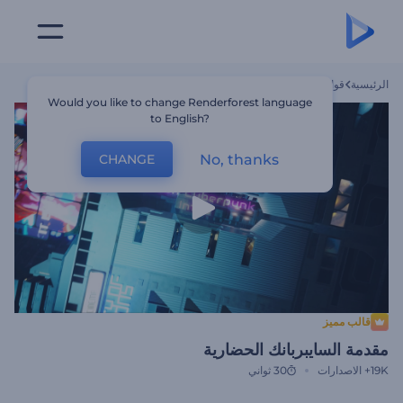
الرئيسية
قوالب
مقدمة السايبربانك الحضارية
Would you like to change Renderforest language
to English?
No, thanks
CHANGE
قالب مميز
مقدمة السايبربانك الحضارية
19K+
الاصدارات
30 ثواني