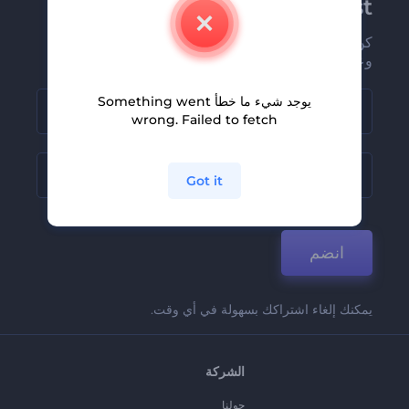
Renderforest الإخبارية
كن من بين أوائل من يستلمون أحدث أخبارنا
وعروضنا
يوجد شيء ما خطأ Something went
wrong. Failed to fetch
Got it
انضم
يمكنك إلغاء اشتراكك بسهولة في أي وقت.
الشركة
حولنا