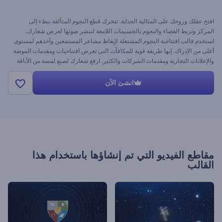
افتح عقلك وروحك على المثالية الجذابة. تتحرك قطع النجوم المتألقة ببطء إلى
المركز وتربط الفضاء والنجوم بالجسيمات اللامعة لتنشر ضوئها لعرض شعارك.
استخدم قالب افتتاحية النجوم المشتعلة لإيقاظ مشاعر المستمعين وأخذهم لمستوى
أعلى من الإدراك. إنها طريقة قوية للمكافآت التي تعرض افتتاحيات ومقدمات الموضة
والإعلانات التجارية ومقدمات الشركات والكثير. ارفع شعارك لصنع لمسة من الأناقة
مجانًا!
انشئ الأن
مقاطع الفيديو التي تم إنشاؤها باستخدام هذا
القالب