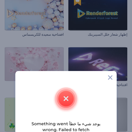
إظهار شعار خلل السيبربنك
اففتاحية سعيدة للكريسماس
افتتاحية بكسل نيون
افتتاحية قلوب متساقطة
يوجد شيء ما خطأ Something went
wrong. Failed to fetch