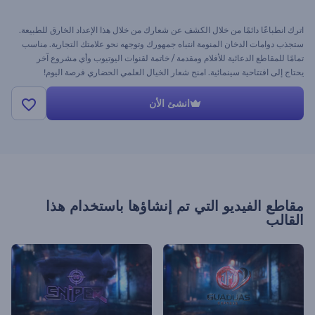
اترك انطباعًا دائمًا من خلال الكشف عن شعارك من خلال هذا الإعداد الخارق للطبيعة.
ستجذب دوامات الدخان المنومة انتباه جمهورك وتوجهه نحو علامتك التجارية. مناسب
تمامًا للمقاطع الدعائية للأفلام ومقدمة / خاتمة لقنوات اليوتيوب وأي مشروع آخر
يحتاج إلى افتتاحية سينمائية. امنح شعار الخيال العلمي الحضاري فرصة اليوم!
انشئ الأن
مقاطع الفيديو التي تم إنشاؤها باستخدام هذا
القالب