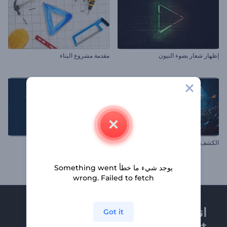
إظهار شعار بضوء النيون
مقدمة مشروع البناء
الكشف عن شعار Ocean Life
افتتاحية رمضان المبارك
يوجد شيء ما خطأ Something went
wrong. Failed to fetch
انضم إلى نشرة
Got it
Renderforest الإخبارية