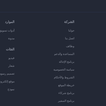
الشركة
الموارد
حولنا
أدوات تسويق ا
اتصل بنا
مدونة
وظائف
الفئات
المساعدة والدعم
فيديو
برنامج الإحالة
شعار
سياسة الخصوصية
تصميم رسوم
الشروط والأحكام
موقع إلكترون
خريطة الموقع
نموذج
برنامج شركاء
برنامج السفير