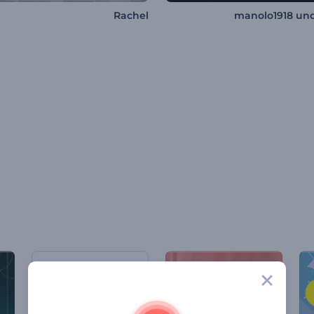
Rachel
manolo1918 un