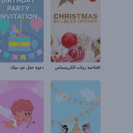
افتتاحية زينات الكريسماس
دعوة حفل عيد ميلاد