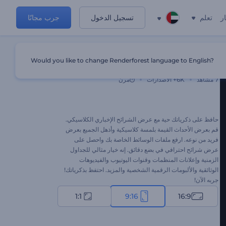
ر
تعلم
تسجيل الدخول
جرب مجانًا
Would you like to change Renderforest language to English?
عرض الشرائح الإخباري الكلاسيكي
7
مشاهد
6K+
الاصدارات
مرن
حافظ على ذكرياتك حية مع عرض الشرائح الإخباري الكلاسيكي.
قم بعرض الأحداث القيمة بلمسة كلاسيكية وأذهل الجميع بعرض
فريد من نوعه. ارفع ملفات الوسائط الخاصة بك واحصل على
عرض شرائح احترافي في بضع دقائق. إنه خيار مثالي للجداول
الزمنية وإعلانات المنظمات وقنوات اليوتيوب والفيديوهات
الوثائقية والألبومات الرقمية الشخصية والمزيد. احتفظ بذكرياتك!
جربه الآن!
1:1
9:16
16:9