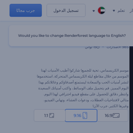
ر
تعلم
تسجيل الدخول
جرب مجانًا
Would you like to change Renderforest language to English?
مقاطع ليلة الكريسماس
985
الاصدارات
15 ثواني
موسم الكريسماس، تحية للجميع! شاركوا أطيب الأمنيات لهذا
الموسم من خلال مقاطع ليلة الكريسماس المتحركة. استخدموها
لنشر أمنيات الحب والسعادة ليستمتع أصدقاؤكم وعائلاتكم بهذا
اليوم المميز. قم بتحميل ملف الوسائط، واكتب أمنياتك السعيدة
وانتظر دقائق للحصول على مقطع فيديو احترافي لهذا اليوم.
مثالي لافتتاحيات العطلات، ودعوات العشاء، وتهاني الفيديو،
وغيرها الكثير. جرب الآن!
1:1
9:16
16:9