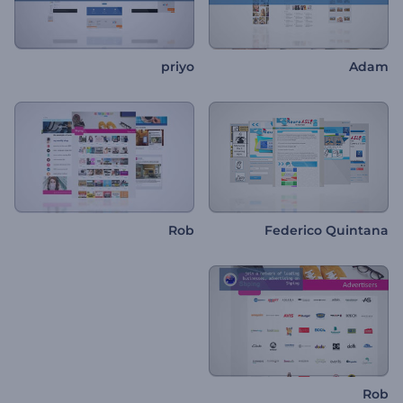
priyo
Adam
Rob
Federico Quintana
Rob