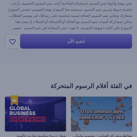
عش بهجة وأجواء شم النسيم باستخدام افتتاحية أرانب شم النسيم الخشبية. بأرانب
خشبية جميلة وتزيين شم النسيم، سيجسد هذا النموذج بهجة الموسم. خصص النموذج
بشعارك وتعاني شم النسيم لإضافة لمسة شخصية على رسائلك في موسم العطلات.
مثالي لمشاركة أمنيات شم النسيم مع العائلة أو الأصدقاء أو العملاء، إذ يبعث هذا
النموذج على الدفء وبهجة الموسم. لا تفوت نشر السعادة في شم النسيم - صمم
فيديوهات تهنئة شم النسيم الآن!
انشئ الأن
في الفئة
أفلام الرسوم المتحركة
م
قاطع متحركة للعناوين: بتصميم ماينكرافت
شعار ترويج مناسبة تجارية عالمية