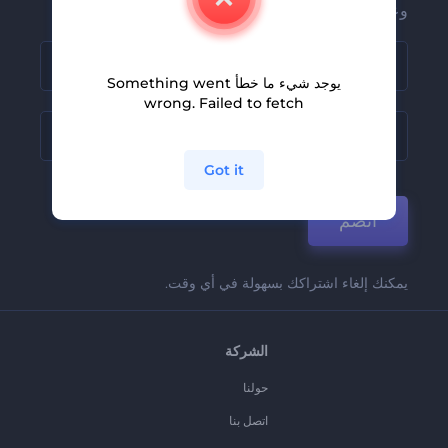
وعروضنا
يوجد شيء ما خطأ Something went
wrong. Failed to fetch
Got it
انضم
يمكنك إلغاء اشتراكك بسهولة في أي وقت.
الشركة
حولنا
اتصل بنا