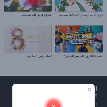
ترويج عالمي سحري لهذا الكريسماس
شرائح عرض الكريسماس
مجموعة الترويج للقصص المصورة
تحيات زهور 8 مارس
انضم إلى نشرة
Renderforest الإخبارية
كن من بين أوائل من يستلمون أحدث أخبارنا