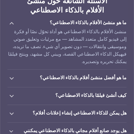
الأسئلة الشائعة حول منشئ
الأفلام بالذكاء الاصطناعي
ما هو منشئ الأفلام بالذكاء الاصطناعي؟
منشئ الأفلام بالذكاء الاصطناعي هو أداة تحوّل نصًا أو فكرة
إلى فيديو كامل متعدد المشاهد — مع مرئيات وتعليق صوتي
وموسيقى وانتقالات — دون تصوير أي شيء. تصف ما تريده،
فيهيكل الذكاء الاصطناعي القصة، ويبني كل مشهد، وينتج فيلمًا
يمكنك تحريره وتصديره.
ما هو أفضل منشئ أفلام بالذكاء الاصطناعي؟
يوازن أفضل منشئ أفلام بالذكاء الاصطناعي بين الحرية
الإبداعية والبساطة — ويمنحك Renderforest كليهما. ولّد
كيف أنشئ فيلمًا بالذكاء الاصطناعي؟
مشاهد كاملة من وصف قصير، واختر أنماطًا متحركة أو
اكتب نصًا أو فكرة في مربع النص، ويحوّل الذكاء الاصطناعي
واقعية، وأضف تعليقات صوتية بالذكاء الاصطناعي، وحرّر كل
وصفك إلى فيديو منظّم. ثم خصّص المرئيات والتعليق الصوتي
هل يمكن للذكاء الاصطناعي إنشاء إعلانات أفلام؟
شيء في مكان واحد. يمكنك حتى إضافة علامتك التجارية إلى
والإيقاع — أو ولّد عناصر إضافية باستخدام صانع الرسوم
نعم. منشئ الأفلام بالذكاء الاصطناعي مثالي للأفلام القصيرة
فيلمك بعناصر من أدوات مثل صانع الشعارات من
المتحركة وصانع مقدمات YouTube واجمع كل شيء في
بأسلوب الإعلانات — صِف حبكتك أو نبرتك أو موضوعك ليبني
هل يوجد صانع أفلام مجاني بالذكاء الاصطناعي يمكنني
Renderforest.