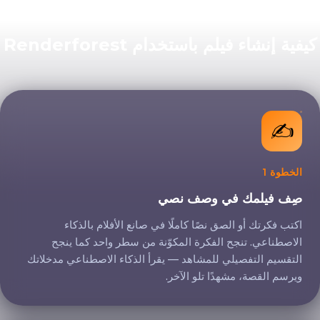
فية إنشاء فيلم باستخدام Renderforest
صِف فيلمك في وصف نصي
✍️
الخطوة 1
صِف فيلمك في وصف نصي
اكتب فكرتك أو الصق نصًا كاملًا في صانع الأفلام بالذكاء
الاصطناعي. تنجح الفكرة المكوّنة من سطر واحد كما ينجح
التقسيم التفصيلي للمشاهد — يقرأ الذكاء الاصطناعي مدخلاتك
ويرسم القصة، مشهدًا تلو الآخر.