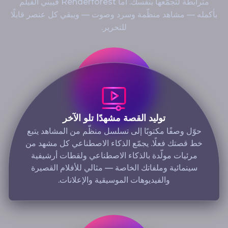
مترابطة لتجمّعها بنفسك. أما Renderforest فيبني الفيلم
بأكمله — مشاهد منظّمة وسرد وصوت — ويبقي كل عنصر قابلًا
للتحرير.
توليد القصة مشهدًا تلو الآخر
حوّل وصفًا مكتوبًا إلى تسلسل منظّم من المشاهد يتبع
خط قصتك فعلًا. يجمّع الذكاء الاصطناعي كل مشهد من
مرئيات مولّدة بالذكاء الاصطناعي ولقطات أرشيفية
سينمائية وملفاتك الخاصة — مثالي للأفلام القصيرة
والفيديوهات الموسيقية والإعلانات.