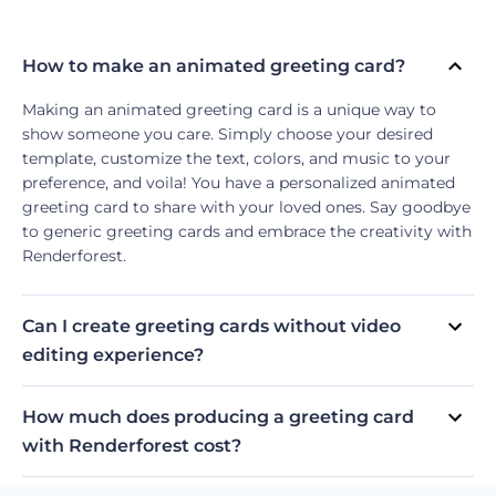
How to make an animated greeting card?
Making an animated greeting card is a unique way to
show someone you care. Simply choose your desired
template, customize the text, colors, and music to your
preference, and voila! You have a personalized animated
greeting card to share with your loved ones. Say goodbye
to generic greeting cards and embrace the creativity with
Renderforest.
Can I create greeting cards without video
editing experience?
Absolutely! With Renderforest's customizable templates
for animated greeting cards, you can create stunning and
How much does producing a greeting card
personalized greetings without any prior video editing
with Renderforest cost?
experience. Renderforest offers a user-friendly platform
You can create an animated greeting card with
allowing you to choose from a wide range of