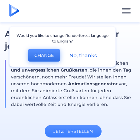
Animierte Grußkarten für
Would you like to change Renderforest language
to English?
jeden Anlass
No, thanks
CHANGE
Verleihen Sie Ihren Lieben mit
außergewöhnlichen
und unvergesslichen Grußkarten
, die ihnen den Tag
verschönern, noch mehr Freude! Wir stellen Ihnen
unseren hochmodernen
Animationsgenerator
vor,
mit dem Sie animierte Grußkarten für jeden
erdenklichen Anlass erstellen können, ohne dass Sie
dabei wertvolle Zeit und Energie verlieren.
JETZT ERSTELLEN