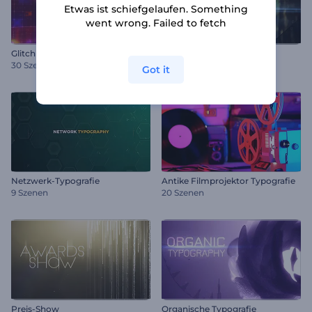
Etwas ist schiefgelaufen. Something
went wrong. Failed to fetch
Glitch Typografie Pak
Metallische Titel
30 Szenen
50 Szenen
Got it
Netzwerk-Typografie
Antike Filmprojektor Typografie
9 Szenen
20 Szenen
Preis-Show
Organische Typografie