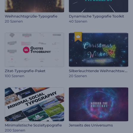
Weihnachtsgrüße-Typografie
Dynamische Typografie Toolkit
20 Szenen
40 Szenen
S
ilberleuchtende Weihnachtswünsche
Zitat-Typografie-Paket
100 Szenen
20 Szenen
Minimalistische Sozialtypografie
Jenseits des Universums
200 Szenen