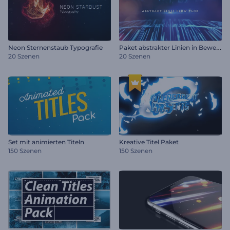
P
aket abstrakter Linien in Bewegung
Neon Sternenstaub Typografie
20 Szenen
20 Szenen
Set mit animierten Titeln
Kreative Titel Paket
150 Szenen
150 Szenen