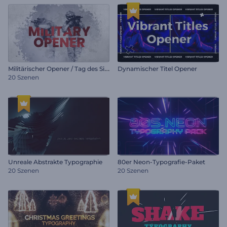
M
ilitärischer Opener / Tag des Sieges
Dynamischer Titel Opener
20 Szenen
Unreale Abstrakte Typographie
80er Neon-Typografie-Paket
20 Szenen
20 Szenen