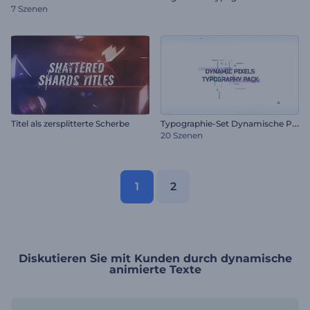
7 Szenen
T
ypographie-Set Dynamische Pixel
Titel als zersplitterte Scherbe
20 Szenen
1
2
Diskutieren Sie mit Kunden durch dynamische
animierte Texte