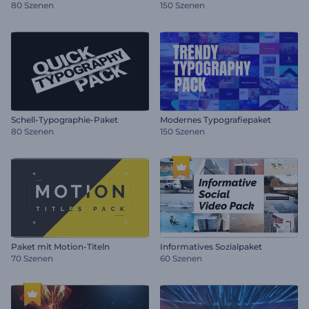
80 Szenen
150 Szenen
Schell-Typographie-Paket
Modernes Typografiepaket
80 Szenen
150 Szenen
Paket mit Motion-Titeln
Informatives Sozialpaket
70 Szenen
60 Szenen