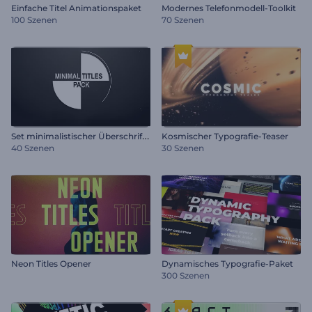
Einfache Titel Animationspaket
Modernes Telefonmodell-Toolkit
100 Szenen
70 Szenen
S
et minimalistischer Überschriften
Kosmischer Typografie-Teaser
40 Szenen
30 Szenen
Neon Titles Opener
Dynamisches Typografie-Paket
300 Szenen